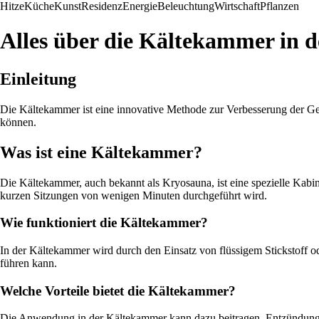
Hitze
Küche
Kunst
Residenz
Energie
Beleuchtung
Wirtschaft
Pflanzen
Alles über die Kältekammer in 
Einleitung
Die Kältekammer ist eine innovative Methode zur Verbesserung der Ge
können.
Was ist eine Kältekammer?
Die Kältekammer, auch bekannt als Kryosauna, ist eine spezielle Kabin
kurzen Sitzungen von wenigen Minuten durchgeführt wird.
Wie funktioniert die Kältekammer?
In der Kältekammer wird durch den Einsatz von flüssigem Stickstoff od
führen kann.
Welche Vorteile bietet die Kältekammer?
Die Anwendung in der Kältekammer kann dazu beitragen, Entzündungen