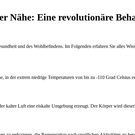
der Nähe: Eine revolutionäre Be
sundheit und des Wohlbefindens. Im Folgenden erfahren Sie alles Wis
e, in der extrem niedrige Temperaturen von bis zu -110 Grad Celsius e
er kalter Luft eine eiskalte Umgebung erzeugt. Der Körper wird dieser
 zu reduzieren, die Regeneration nach sportlichen Aktivitäten zu be