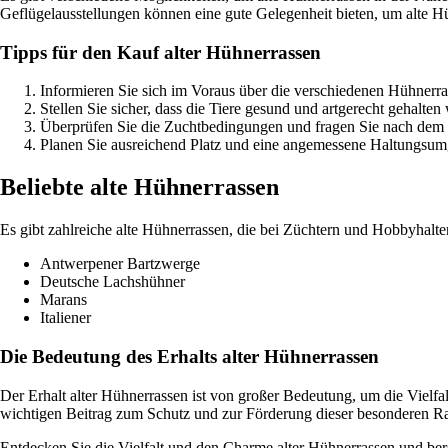
Geflügelausstellungen können eine gute Gelegenheit bieten, um alte 
Tipps für den Kauf alter Hühnerrassen
Informieren Sie sich im Voraus über die verschiedenen Hühnerra
Stellen Sie sicher, dass die Tiere gesund und artgerecht gehalten
Überprüfen Sie die Zuchtbedingungen und fragen Sie nach dem g
Planen Sie ausreichend Platz und eine angemessene Haltungsum
Beliebte alte Hühnerrassen
Es gibt zahlreiche alte Hühnerrassen, die bei Züchtern und Hobbyhaltern
Antwerpener Bartzwerge
Deutsche Lachshühner
Marans
Italiener
Die Bedeutung des Erhalts alter Hühnerrassen
Der Erhalt alter Hühnerrassen ist von großer Bedeutung, um die Vielfa
wichtigen Beitrag zum Schutz und zur Förderung dieser besonderen R
Entdecken Sie die Vielfalt und den Charme alter Hühnerrassen und bere