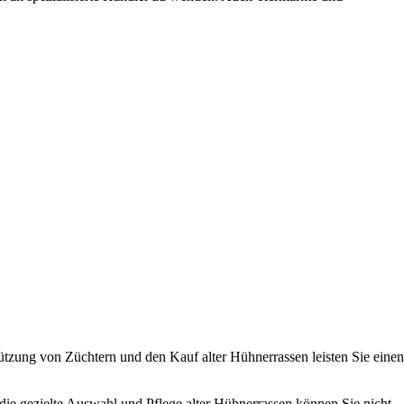
tützung von Züchtern und den Kauf alter Hühnerrassen leisten Sie einen
 die gezielte Auswahl und Pflege alter Hühnerrassen können Sie nicht