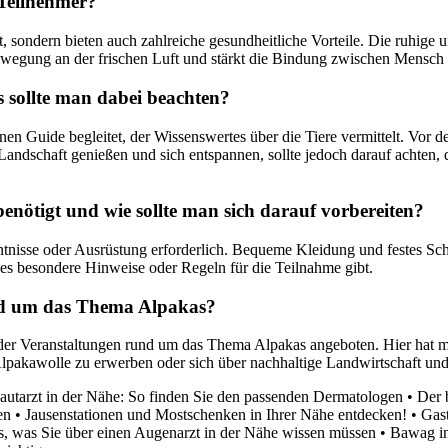
 Teilnehmer?
t, sondern bieten auch zahlreiche gesundheitliche Vorteile. Die ruhige
wegung an der frischen Luft und stärkt die Bindung zwischen Mensch 
 sollte man dabei beachten?
n Guide begleitet, der Wissenswertes über die Tiere vermittelt. Vor 
andschaft genießen und sich entspannen, sollte jedoch darauf achten, 
nötigt und wie sollte man sich darauf vorbereiten?
ntnisse oder Ausrüstung erforderlich. Bequeme Kleidung und festes S
b es besondere Hinweise oder Regeln für die Teilnahme gibt.
und um das Thema Alpakas?
Veranstaltungen rund um das Thema Alpakas angeboten. Hier hat man 
 Alpakawolle zu erwerben oder sich über nachhaltige Landwirtschaft und
autarzt in der Nähe: So finden Sie den passenden Dermatologen
•
Der 
en
•
Jausenstationen und Mostschenken in Ihrer Nähe entdecken!
•
Gast
s, was Sie über einen Augenarzt in der Nähe wissen müssen
•
Bawag in