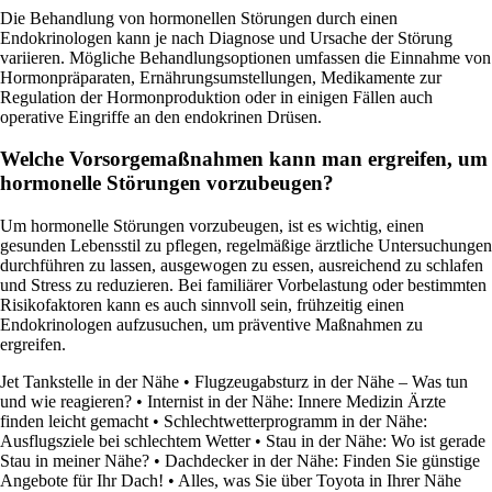
Die Behandlung von hormonellen Störungen durch einen
Endokrinologen kann je nach Diagnose und Ursache der Störung
variieren. Mögliche Behandlungsoptionen umfassen die Einnahme von
Hormonpräparaten, Ernährungsumstellungen, Medikamente zur
Regulation der Hormonproduktion oder in einigen Fällen auch
operative Eingriffe an den endokrinen Drüsen.
Welche Vorsorgemaßnahmen kann man ergreifen, um
hormonelle Störungen vorzubeugen?
Um hormonelle Störungen vorzubeugen, ist es wichtig, einen
gesunden Lebensstil zu pflegen, regelmäßige ärztliche Untersuchungen
durchführen zu lassen, ausgewogen zu essen, ausreichend zu schlafen
und Stress zu reduzieren. Bei familiärer Vorbelastung oder bestimmten
Risikofaktoren kann es auch sinnvoll sein, frühzeitig einen
Endokrinologen aufzusuchen, um präventive Maßnahmen zu
ergreifen.
Jet Tankstelle in der Nähe
•
Flugzeugabsturz in der Nähe – Was tun
und wie reagieren?
•
Internist in der Nähe: Innere Medizin Ärzte
finden leicht gemacht
•
Schlechtwetterprogramm in der Nähe:
Ausflugsziele bei schlechtem Wetter
•
Stau in der Nähe: Wo ist gerade
Stau in meiner Nähe?
•
Dachdecker in der Nähe: Finden Sie günstige
Angebote für Ihr Dach!
•
Alles, was Sie über Toyota in Ihrer Nähe