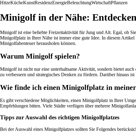
Hitze
Küche
Kunst
Residenz
Energie
Beleuchtung
Wirtschaft
Pflanzen
Minigolf in der Nähe: Entdecken
Minigolf ist eine beliebte Freizeitaktivität für Jung und Alt. Egal, ob
Minigolfplatz in Ihrer Nähe ist immer eine gute Idee. In diesem Artike
Minigolfabenteuer herausholen können.
Warum Minigolf spielen?
Minigolf ist nicht nur eine unterhaltsame Aktivität, sondern bietet au
zu verbessern und strategisches Denken zu fördern. Darüber hinaus ist M
Wie finde ich einen Minigolfplatz in meine
Es gibt verschiedene Möglichkeiten, einen Minigolfplatz in Ihrer Umg
Empfehlungen bitten. Viele Städte verfügen über mehrere Minigolfanla
Tipps zur Auswahl des richtigen Minigolfplatzes
Bei der Auswahl eines Minigolfplatzes sollten Sie Folgendes berücksic