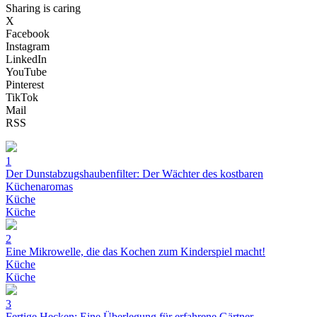
Sharing is caring
X
Facebook
Instagram
LinkedIn
YouTube
Pinterest
TikTok
Mail
RSS
1
Der Dunstabzugshaubenfilter: Der Wächter des kostbaren
Küchenaromas
Küche
Küche
2
Eine Mikrowelle, die das Kochen zum Kinderspiel macht!
Küche
Küche
3
Fertige Hecken: Eine Überlegung für erfahrene Gärtner