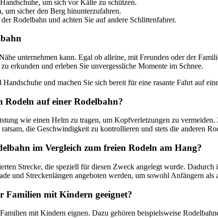
 Handschuhe, um sich vor Kälte zu schützen.
 um sicher den Berg hinunterzufahren.
 der Rodelbahn und achten Sie auf andere Schlittenfahrer.
elbahn
der Nähe unternehmen kann. Egal ob alleine, mit Freunden oder der Fami
 zu erkunden und erleben Sie unvergessliche Momente im Schnee.
d Handschuhe und machen Sie sich bereit für eine rasante Fahrt auf ein
im Rodeln auf einer Rodelbahn?
rüstung wie einen Helm zu tragen, um Kopfverletzungen zu vermeiden. 
t ratsam, die Geschwindigkeit zu kontrollieren und stets die anderen R
 Rodelbahn im Vergleich zum freien Rodeln am Hang?
erten Strecke, die speziell für diesen Zweck angelegt wurde. Dadurch ist
de und Streckenlängen angeboten werden, um sowohl Anfängern als a
r Familien mit Kindern geeignet?
r Familien mit Kindern eignen. Dazu gehören beispielsweise Rodelbahn