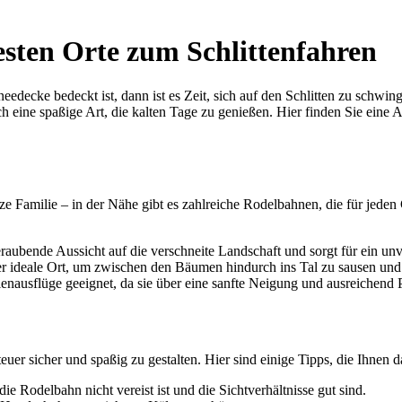
esten Orte zum Schlittenfahren
edecke bedeckt ist, dann ist es Zeit, sich auf den Schlitten zu schwin
auch eine spaßige Art, die kalten Tage zu genießen. Hier finden Sie ein
nze Familie – in der Nähe gibt es zahlreiche Rodelbahnen, die für jede
aubende Aussicht auf die verschneite Landschaft und sorgt für ein unv
r ideale Ort, um zwischen den Bäumen hindurch ins Tal zu sausen und 
enausflüge geeignet, da sie über eine sanfte Neigung und ausreichend P
uer sicher und spaßig zu gestalten. Hier sind einige Tipps, die Ihnen d
ie Rodelbahn nicht vereist ist und die Sichtverhältnisse gut sind.