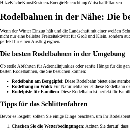
Hitze
Küche
Kunst
Residenz
Energie
Beleuchtung
Wirtschaft
Pflanzen
Rodelbahnen in der Nähe: Die b
Wenn der Winter Einzug hält und die Landschaft mit einer weißen Schne
nicht nur eine beliebte Freizeitaktivität für Groß und Klein, sondern 
perfekt für einen Ausflug eignen.
Die besten Rodelbahnen in der Umgebung
Ob steile Abfahrten für Adrenalinjunkies oder sanfte Hänge für die ga
besten Rodelbahnen, die Sie besuchen können:
Rodelbahn am Berggipfel:
Diese Rodelbahn bietet eine atember
Rodelhang im Wald:
Für Naturliebhaber ist diese Rodelbahn de
Rodelpiste für Familien:
Diese Rodelbahn ist perfekt für Famili
Tipps für das Schlittenfahren
Bevor es losgeht, sollten Sie einige Dinge beachten, um Ihr Rodelabente
Checken Sie die Wetterbedingungen:
Achten Sie darauf, dass d