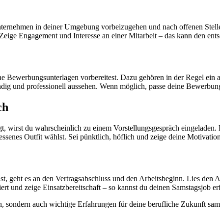
Unternehmen in deiner Umgebung vorbeizugehen und nach offenen Stell
 Zeige Engagement und Interesse an einer Mitarbeit – das kann den en
eine Bewerbungsunterlagen vorbereitest. Dazu gehören in der Regel ein 
ndig und professionell aussehen. Wenn möglich, passe deine Bewerbung i
ch
t, wirst du wahrscheinlich zu einem Vorstellungsgespräch eingeladen. B
senes Outfit wählst. Sei pünktlich, höflich und zeige deine Motivatio
geht es an den Vertragsabschluss und den Arbeitsbeginn. Lies den Arb
ert und zeige Einsatzbereitschaft – so kannst du deinen Samstagsjob er
en, sondern auch wichtige Erfahrungen für deine berufliche Zukunft sa