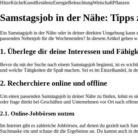
Hitze
Küche
Kunst
Residenz
Energie
Beleuchtung
Wirtschaft
Pflanzen
Samstagsjob in der Nähe: Tipps
Ein Samstagsjob in der Nähe oder in deiner direkten Umgebung kann ei
passenden Nebenjob für die Wochenenden? In diesem Artikel geben wir
1. Überlege dir deine Interessen und Fähigk
Bevor du mit der Suche nach einem Samstagsjob beginnst, ist es wichti
und welche Tätigkeiten dir Spaß machen. Sei es im Einzelhandel, in de
2. Recherchiere online und offline
Um einen passenden Samstagsjob in deiner Nähe zu finden, lohnt es sich
oder frage direkt bei Geschäften und Unternehmen vor Ort nach offenen
2.1. Online-Jobbörsen nutzen
Im Internet gibt es zahlreiche Jobbörsen, auf denen du gezielt nach 
Suchmaske ein und schaue dir die Ergebnisse an. Du kannst auch in 